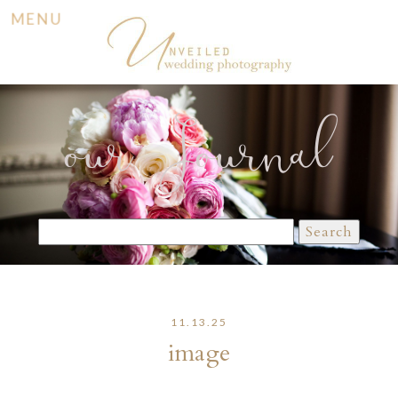
MENU
our Journal
Search
for:
11.13.25
image