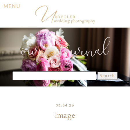
MENU
our Journal
Search
for:
06.04.26
image