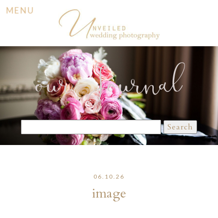
MENU
our Journal
Search
for:
06.10.26
image