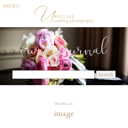
MENU
our Journal
Search
for:
06.03.26
image