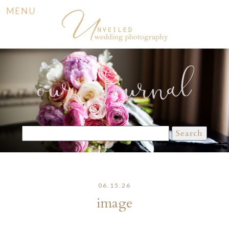
MENU
our Journal
Search
for:
06.15.26
image