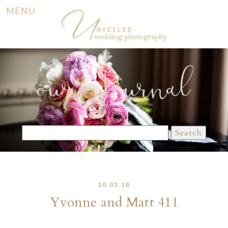
MENU
our Journal
Search
for:
10.03.18
Yvonne and Matt 411