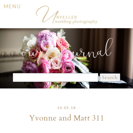
MENU
our Journal
Search
for:
10.03.18
Yvonne and Matt 311