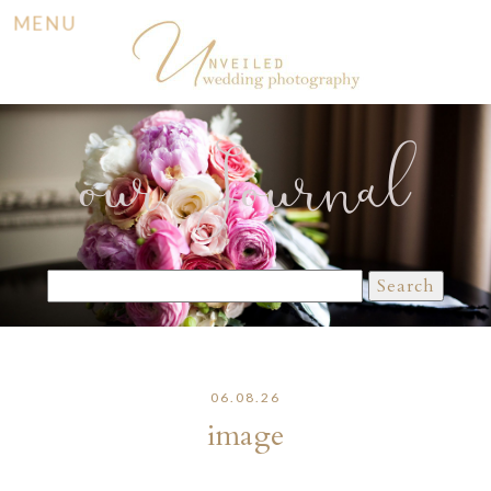
MENU
our Journal
Search
for:
06.08.26
image