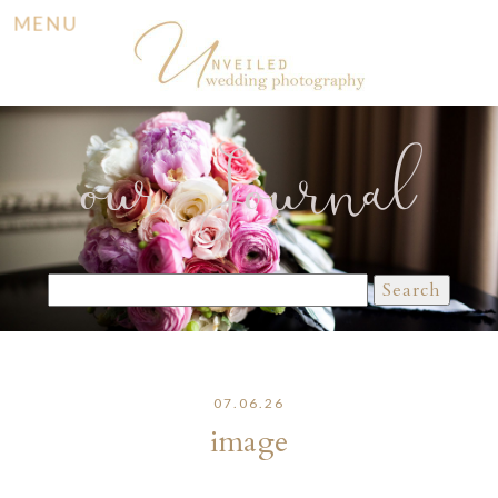
MENU
our Journal
Search
for:
07.06.26
image