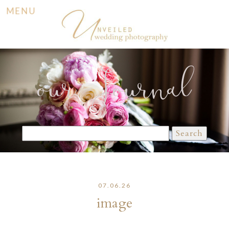
MENU
our Journal
Search
for:
07.06.26
image