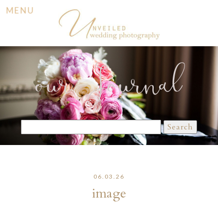
MENU
our Journal
Search
for:
06.03.26
image