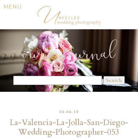
MENU
our Journal
Search
for:
03.06.19
La-Valencia-La-Jolla-San-Diego-
Wedding-Photographer-053