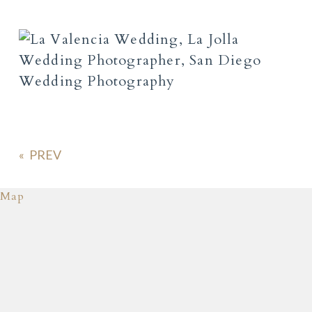
«
Map