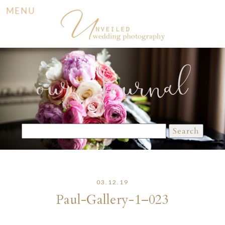
MENU
our Journal
Search
for:
03.12.19
Paul-Gallery-1–023