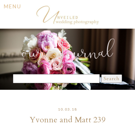
MENU
our Journal
Search
for:
10.03.18
Yvonne and Matt 239