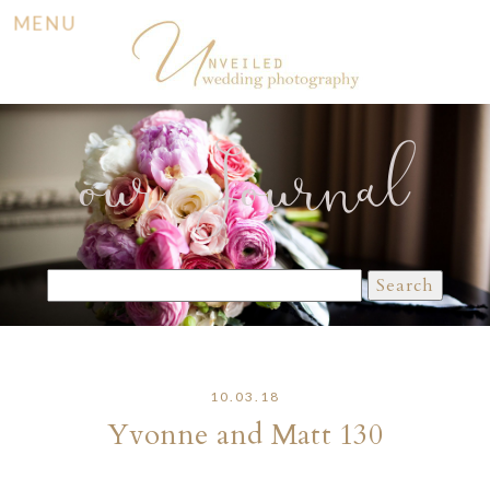
MENU
our Journal
Search
for:
10.03.18
Yvonne and Matt 130