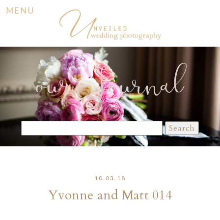
MENU
our Journal
Search
for:
10.03.18
Yvonne and Matt 014