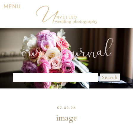
MENU
our Journal
Search
for:
07.02.26
image