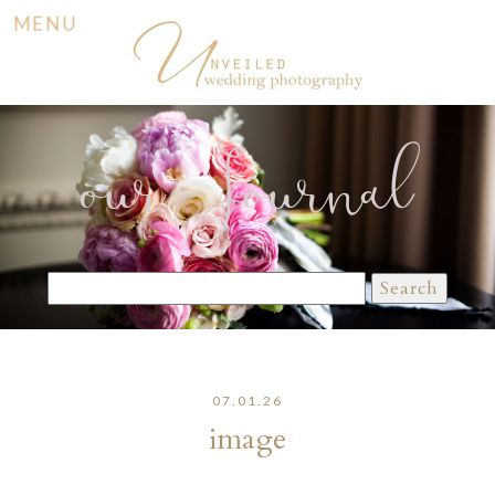
MENU
our Journal
Search
for:
07.01.26
image